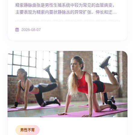
精索静脉曲张是男性生殖系统中较为常见的血管病变，
主要表现为精索内蔓状静脉丛的异常扩张、伸长和迂
曲。这一疾病在普通男性人群中的患病率约为10%～
15%，而在不育男性中可高达30%～40%。近年来，随
2026-08-07
着微创技术的不断发展，精索静脉曲张的手术治疗已日
趋成熟，越来越多患者希望了解上海地区哪些医院在该
领域具有较好的诊疗能力，以及2026年微创手术的大致
费用情况。本文将从疾病认知、诊疗方式、费用参考、
医院选择...
男性不育