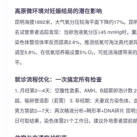
高原微环境对妊娠结局的潜在影响
昆明海拔1892米，大气氧分压较海平面下降约17%。昆明理工
名试管患者追踪发现：当卵泡液氧分压≤45 mmHg时，囊
染色体整倍体率反而提高2.6%，推测低氧可淘汰高代谢
调至5.8%、在低氧培养箱设置5% O₂，可抵消海拔带
平。
就诊流程优化：一次搞定所有检查
1. 月经第2—4天：空腹性激素、AMH、B超窦卵泡计数 
超、输卵管造影（若需） 3. 非经期：夫妻双方染色体、血
男方禁欲2—7天：两次精液分析+畸形率+DNA碎片 昆
日可取结果，染色体需21个工作日。建议外地患者提前