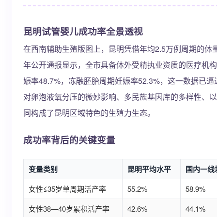
昆明试管婴儿成功率全景透视
在西南辅助生殖版图上，昆明凭借年均2.5万例周期的体量
年公开通报显示，全市具备体外受精执业资质的医疗机构
娠率48.7%，冻融胚胎周期妊娠率52.3%，这一数据
对卵泡液氧分压的微妙影响、多民族基因库的多样性、以
同构成了昆明区域特色的生殖力生态。
成功率背后的关键变量
变量类别
昆明平均水平
国内一线
女性≤35岁单周期活产率
55.2%
58.9%
女性38—40岁累积活产率
42.6%
44.1%