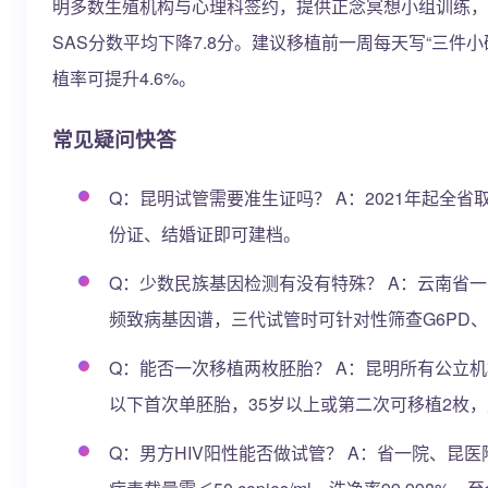
明多数生殖机构与心理科签约，提供正念冥想小组训练，
SAS分数平均下降7.8分。建议移植前一周每天写“三件
植率可提升4.6%。
常见疑问快答
Q：昆明试管需要准生证吗？ A：2021年起全
份证、结婚证即可建档。
Q：少数民族基因检测有没有特殊？ A：云南省
频致病基因谱，三代试管时可针对性筛查G6PD、
Q：能否一次移植两枚胚胎？ A：昆明所有公立机
以下首次单胚胎，35岁以上或第二次可移植2枚，
Q：男方HIV阳性能否做试管？ A：省一院、昆医