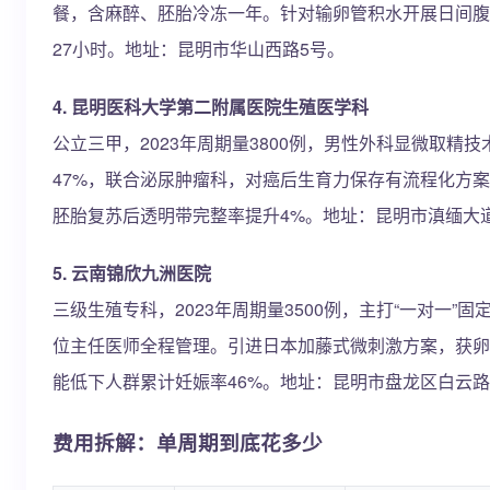
餐，含麻醉、胚胎冷冻一年。针对输卵管积水开展日间腹
27小时。地址：昆明市华山西路5号。
4. 昆明医科大学第二附属医院生殖医学科
公立三甲，2023年周期量3800例，男性外科显微取精
47%，联合泌尿肿瘤科，对癌后生育力保存有流程化方
胚胎复苏后透明带完整率提升4%。地址：昆明市滇缅大道
5. 云南锦欣九洲医院
三级生殖专科，2023年周期量3500例，主打“一对一”
位主任医师全程管理。引进日本加藤式微刺激方案，获卵
能低下人群累计妊娠率46%。地址：昆明市盘龙区白云路2
费用拆解：单周期到底花多少