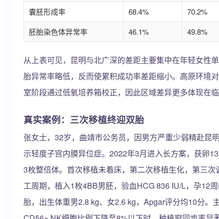
囊胚形成率
68.4%
70.2%
胚胎染色体异常率
46.1%
49.8%
从上表可见，昆明与北广深的差距主要集中在年轻女性单
胎异常率略低，反而使累积成功率差距缩小。高原环境对
室阶段通过低氧培养箱校正，因此区域差异更多体现在临
真实案例：三次移植终迎双胎
张女士，32岁，曲靖市公务员，因男方严重少弱精赴昆明就医。
示轻度子宫内膜异位症。2022年3月进入长方案，获卵13
3枚整倍体。首次移植未着床，第二次移植生化，第三次
工周期，植入1枚4BB男胚，验血HCG 836 IU/L，孕1
胎，出生体重男2.8 kg、女2.6 kg，Apgar评分均1
CD56+ NK细胞比例下降至8%以下时，种植窗同步率显