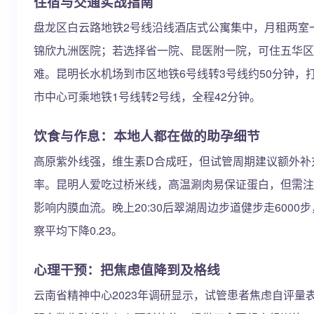
住宿与交通实战指南
盘龙区白云路地铁2号线沿线酒店式公寓集中，月租两室一
锦欣九洲医院；若选择省一院、昆医附一院，可住五华区
难。昆明长水机场到市区地铁6号线转3号线约50分钟，
市中心可乘地铁1号线转2号线，全程42分钟。
饮食与作息：本地人都在做的助孕细节
高原紫外线强，维生素D合成旺，但试管周期建议额外补充10
率。昆明人爱吃过桥米线，高温涮肉易保证蛋白，但需注意
影响内膜血流。晚上20:30后翠湖周边步道健步走6000
察平均下降0.23。
心理干预：把焦虑值降到及格线
云南省精神中心2023年调研显示，试管患者焦虑自评量表